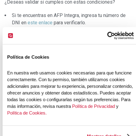
¿Deseas validar si cumples con estas condiciones?
Si te encuentras en AFP Integra, ingresa tu número de
DNI en
este enlace
para verificarlo.
Si estás en Profuturo AFP, deberás ingresar a tu cuenta
para validar si cumples con los requisitos.
Si cumples estos requisitos, podrías estar habilitado para
Política de Cookies
solicitar el cambio antes del plazo general.
En nuestra web usamos cookies necesarias para que funcione 
correctamente. Con tu permiso, también utilizamos cookies 
Cámbiate a AFP Habitat aquí
adicionales para mejorar tu experiencia, personalizar contenido, 
ofrecer anuncios y obtener datos estadísticos. Puedes aceptar 
¿Cómo cambiar de AFP paso a
todas las cookies o configurarlas según tus preferencias. Para 
más información, revisa nuestra 
Política de Privacidad
 y 
paso?
Política de Cookies.
Si ya cumples con los requisitos, el proceso es sencillo y
digital: