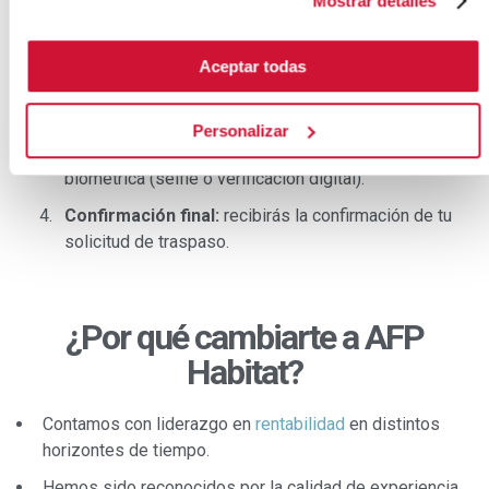
Mostrar detalles
Validación:
verifica que hayas cumplido el tiempo
mínimo o que califiques para el traspaso excepcional.
Aceptar todas
Solicitud:
completa tu solicitud de cambio a través
de la plataforma digital.
Personalizar
Confirmación de identidad:
realiza la validación
biométrica (selfie o verificación digital).
Confirmación final:
recibirás la confirmación de tu
solicitud de traspaso.
¿Por qué cambiarte a AFP
Habitat?
Contamos con liderazgo en
rentabilidad
en distintos
horizontes de tiempo.
Hemos sido reconocidos por la calidad de experiencia