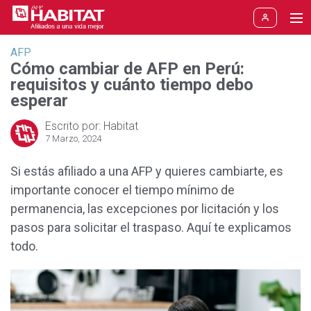
AFP
Aportes y Jubilación
AFP
Cómo cambiar de AFP en Perú:
requisitos y cuánto tiempo debo
Etapas de la vida
Aporte obligatorio
esperar
Cámbiate a HABITAT
Aporte voluntario
Pronto voy a aportar
Escrito por: Habitat
7 Marzo, 2024
Rentabilidad
Multifondos
Estoy aportando hace poco
Si estás afiliado a una AFP y quieres cambiarte, es
importante conocer el tiempo mínimo de
Aprenda
Jubilación
He aportado varios años
permanencia, las excepciones por licitación y los
Soy trabajador independiente
Blogs
pasos para solicitar el traspaso. Aquí te explicamos
Nuevo
Fondo Libre
todo.
Estoy próximo a jubilarme
SPP
Me jubilé del trabajo
Reforma AFP