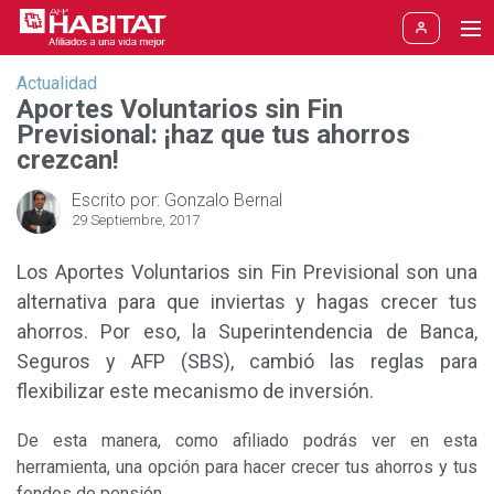
Actualidad
Aportes y Jubilación
Actualidad
Aportes Voluntarios sin Fin
Previsional: ¡haz que tus ahorros
Etapas de la vida
Aporte obligatorio
crezcan!
Cámbiate a HABITAT
Aporte voluntario
Pronto voy a aportar
Escrito por: Gonzalo Bernal
29 Septiembre, 2017
Rentabilidad
Multifondos
Estoy aportando hace poco
Los
Aportes Voluntarios sin Fin Previsional
son una
alternativa para que inviertas y hagas crecer tus
Aprenda
Jubilación
He aportado varios años
ahorros. Por eso, la Superintendencia de Banca,
Soy trabajador independiente
Blogs
Seguros y AFP (SBS), cambió las reglas para
Nuevo
Fondo Libre
flexibilizar este mecanismo de inversión.
Estoy próximo a jubilarme
SPP
De esta manera, como afiliado podrás ver en esta
herramienta, una opción para hacer crecer tus ahorros y tus
Me jubilé del trabajo
Reforma AFP
fondos de pensión.