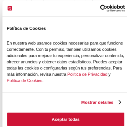
informado. Por eso en AFP Habitat nos preocupamos por
compartir información acerca de AFP, economía, bolsa,
inversiones. Nuestro propósito es que aprendas a
administrar tu dinero y lo hagas crecer.
Política de Cookies
Contamos con el profesionalismo de un equipo de
En nuestra web usamos cookies necesarias para que funcione 
inversión que estudia y sigue los mercados para decidir
correctamente. Con tu permiso, también utilizamos cookies 
mejor y hacer crecer tu fondo. En AFP Habitat somos
adicionales para mejorar tu experiencia, personalizar contenido, 
líderes en rentabilidad desde que llegamos a Perú. Por
ofrecer anuncios y obtener datos estadísticos. Puedes aceptar 
eso, cuando decidas hacer aportes, prioriza quién te ofrece
todas las cookies o configurarlas según tus preferencias. Para 
el mayor crecimiento de tu dinero porque así ganarás más y
más información, revisa nuestra 
Política de Privacidad
 y 
gozarás de una mejor jubilación.
Política de Cookies.
Mostrar detalles
Aceptar todas