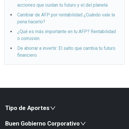
acciones que cuidan tu futuro y el del planeta
Cambiar de AFP por rentabilidad ¿Cuándo vale la
pena hacerlo?
¿Qué es más importante en tu AFP? Rentabilidad
o comisión
De ahorrar a invertir: El salto que cambia tu futuro
financiero
Tipo de Aportes
Fondo de Pensión
Buen Gobierno Corporativo
Pensiones