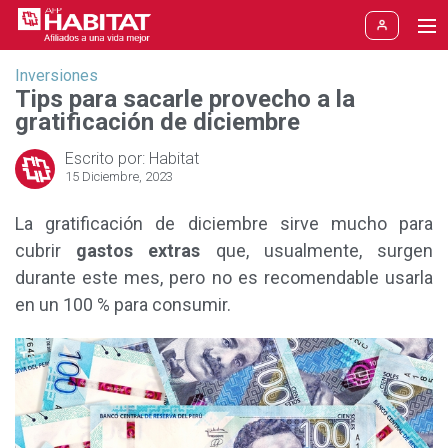
Inversiones
Tips p
Aportes y Jubilación
Inversiones
Tips para sacarle provecho a la
gratificación de diciembre
Etapas de la vida
Aporte obligatorio
Escrito por: Habitat
Cámbiate a HABITAT
Aporte voluntario
Pronto voy a aportar
15 Diciembre, 2023
La gratificación de diciembre sirve mucho para
Rentabilidad
Multifondos
Estoy aportando hace poco
cubrir
gastos extras
que, usualmente, surgen
Aprenda
Jubilación
He aportado varios años
durante este mes, pero no es recomendable usarla
en un 100 % para consumir.
Soy trabajador independiente
Blogs
Nuevo
Fondo Libre
Estoy próximo a jubilarme
SPP
Me jubilé del trabajo
Reforma AFP