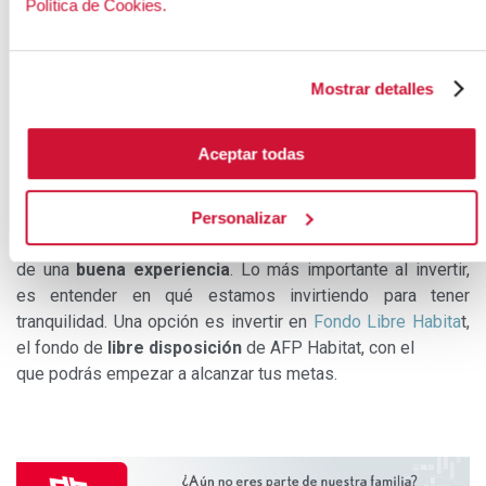
Política de Cookies.
Por último, si no tienes deudas caras y luego de destinar
montos para ahorrar te queda un excedente de la
Mostrar detalles
gratificación,
úsalo para invertir.
Puedes invertir en ti mismo(a) en algo que te capacite para
generar más ingresos. Y también puedes invertir en
Aceptar todas
productos financieros que rindan por encima del 8.5%,
según tu perfil de riesgo, tu capital y horizonte de inversión.
Personalizar
Evalúa la opción más conveniente para ti para que disfrutes
de una
buena experiencia
. Lo más importante al invertir,
es entender en qué estamos invirtiendo para tener
tranquilidad. Una opción es invertir en
Fondo Libre Habita
t,
el fondo de
libre disposición
de AFP Habitat, con el
que podrás empezar a alcanzar tus metas.