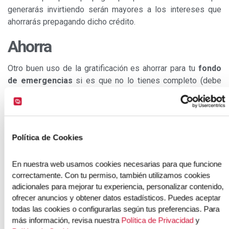
generarás invirtiendo serán mayores a los intereses que
ahorrarás prepagando dicho crédito.
Ahorra
Otro buen uso de la gratificación es ahorrar para tu
fondo
de emergencias
si es que no lo tienes completo (debe
llegar a ser 3 veces tus gastos de 1 mes). Un 20% de la
gratificación puedes ir ahorrando para este fin y
mensualmente debes considerar en tu presupuesto seguir
ahorrando para este fondo.
Política de Cookies
También ahorra para una meta de corto plazo que no
puedas cubrir con tus ahorros mensuales futuros, como la
En nuestra web usamos cookies necesarias para que funcione 
correctamente. Con tu permiso, también utilizamos cookies 
inicial de un auto o depa.
Todos estos ahorros deben
adicionales para mejorar tu experiencia, personalizar contenido, 
estar en una cuenta que por lo menos pague 6.75% de
ofrecer anuncios y obtener datos estadísticos. Puedes aceptar 
retorno anual.
todas las cookies o configurarlas según tus preferencias. Para 
más información, revisa nuestra 
Política de Privacidad
 y 
Invierte