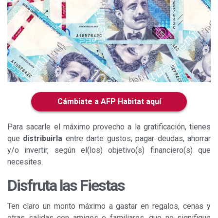
Soy beneficiario o heredero
Fácil en videos
Cámbiate a AFP Habitat aquí
Para sacarle el máximo provecho a la gratificación, tienes
que
distribuirla
entre darte gustos, pagar deudas, ahorrar
y/o invertir, según el(los) objetivo(s) financiero(s) que
necesites.
Disfruta las Fiestas
Ten claro un monto máximo a gastar en regalos, cenas y
otras salidas con amigos o familiares, que no signifique