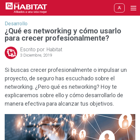
Desarrollo
Aportes y Jubilación
Desarrollo
¿Qué es networking y cómo usarlo
para crecer profesionalmente?
Etapas de la vida
Aporte obligatorio
Escrito por: Habitat
Cámbiate a HABITAT
Aporte voluntario
Pronto voy a aportar
3 Diciembre, 2019
Si buscas crecer profesionalmente o impulsar un
Rentabilidad
Multifondos
Estoy aportando hace poco
proyecto, de seguro has escuchado sobre el
Aprenda
Jubilación
He aportado varios años
networking. ¿Pero qué es networking? Hoy te
explicaremos sobre ello y cómo desarrollarlo de
Soy trabajador independiente
Blogs
Nuevo
Fondo Libre
manera efectiva para alcanzar tus objetivos.
Estoy próximo a jubilarme
SPP
Me jubilé del trabajo
Reforma AFP