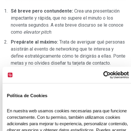
Sé breve pero contundente:
Crea una presentación
impactante y rápida, que no supere el minuto o los
noventa segundos. A este breve discurso se le conoce
como
elevator pitch
.
Prepárate al máximo:
Trata de averiguar qué personas
asistirán al evento de networking que te interesa y
define estratégicamente cómo te dirigirás a ellas. Ponte
metas y no olvides diseñar tu tarjeta de contacto.
Busca espacios que promuevan networking
: Como
ya te comentamos, lo más común es que los eventos
corporativos den espacios de tiempo a los asistentes
para que compartan intereses y experiencias
Política de Cookies
profesionales entre ellos. Aprovéchalos.
En nuestra web usamos cookies necesarias para que funcione 
Define tu objetivo:
¿Requieres apoyo para ejecutar un
correctamente. Con tu permiso, también utilizamos cookies 
proyecto? ¿Buscas clientes? Si tienes claro qué
adicionales para mejorar tu experiencia, personalizar contenido, 
necesitas, sabrás a quién debes acercarte y qué decirle
ofrecer anuncios y obtener datos estadísticos. Puedes aceptar 